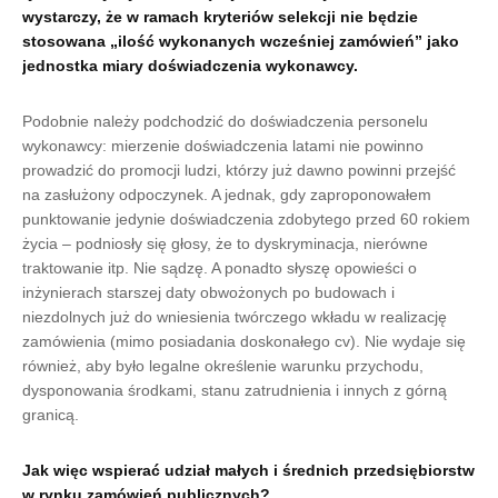
wystarczy, że w ramach kryteriów selekcji nie będzie
stosowana „ilość wykonanych wcześniej zamówień” jako
jednostka miary doświadczenia wykonawcy.
Podobnie należy podchodzić do doświadczenia personelu
wykonawcy: mierzenie doświadczenia latami nie powinno
prowadzić do promocji ludzi, którzy już dawno powinni przejść
na zasłużony odpoczynek. A jednak, gdy zaproponowałem
punktowanie jedynie doświadczenia zdobytego przed 60 rokiem
życia – podniosły się głosy, że to dyskryminacja, nierówne
traktowanie itp. Nie sądzę. A ponadto słyszę opowieści o
inżynierach starszej daty obwożonych po budowach i
niezdolnych już do wniesienia twórczego wkładu w realizację
zamówienia (mimo posiadania doskonałego cv). Nie wydaje się
również, aby było legalne określenie warunku przychodu,
dysponowania środkami, stanu zatrudnienia i innych z górną
granicą.
Jak więc wspierać udział małych i średnich przedsiębiorstw
w rynku zamówień publicznych?