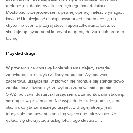
urok nie jest dostępny dla przeciętnego śmiertelnika).
Możliwości przeprowadzenia pewnej operacji należy wymagać;
łatwość i intuicyjność obsługi bywa przedmiotem oceny; nikt
chyba nie ocenia przejrzystości i uporządkowania kodu, co
skutkuje np. systemami łatanymi na gumę do żucia lub srebrną
taśmę.
Przykład drugi
W przetargu na dostawę kopiarek zamawiający zażądał
zamykanej na kluczyk szuflady na papier. Wykonawca
zaoferował urządzenia, w których nie montuje się standardowo
zamka, lecz oświadczył, że wykona zamówienie zgodnie z
SIWZ, po czym dostarczył urządzenia z zamontowaną stalową,
solidną listwą z zamkiem. Nie wygląda to profesjonalnie, a ma
stać na korytarzu ważnego urzędu. Z drugiej strony, jeśli
fabrycznie montowane zamki są wyceniane tak wysoko, że
opłaca się skorzystać z usług lokalnego ślusarza …