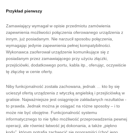
Przykład pierwszy
Zamawiający wymagał w opisie przedmiotu zamówienia
zapewnienia możliwości połączenia oferowanego urządzenia z
innym, już posiadanym. Nie narzucił sposobu połączenia,
wymagając jedynie zapewnienia pełnej kompatybilności.
Wykonawca zaoferował urządzenie komunikujące się z
posiadanym przez zamawiającego przy użyciu złączki,
przejściówki, dodatkowego portu, kabla itp., oferując, oczywiście
tę złączkę w cenie oferty.
Niby funkcjonalność została zachowana, jednak … kto by się
ucieszył ofertą urządzenia z wtyczką angielską i przejściówką w
gratisie. Najważniejsze jest osiągnięcie zakładanych rezultatów -
to prawda. Jednak można je osiągać na różne sposoby – i to
może nie być obojętne. Funkcjonalność systemu
informatycznego to nie tylko możliwość przeprowadzenia pewnej
operacji, ale również łatwość jej dokonania, a także „piękno
kodu”, którym potrafią zachwycić się programiści (choć jego