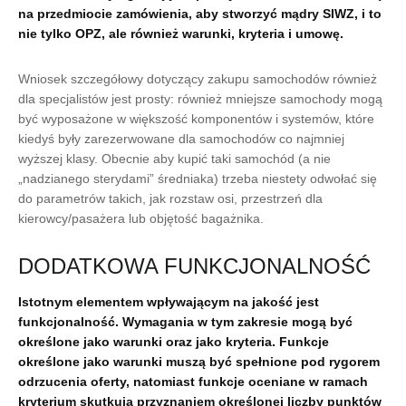
na przedmiocie zamówienia, aby stworzyć mądry SIWZ, i to
nie tylko OPZ, ale również warunki, kryteria i umowę.
Wniosek szczegółowy dotyczący zakupu samochodów również
dla specjalistów jest prosty: również mniejsze samochody mogą
być wyposażone w większość komponentów i systemów, które
kiedyś były zarezerwowane dla samochodów co najmniej
wyższej klasy. Obecnie aby kupić taki samochód (a nie
„nadzianego sterydami” średniaka) trzeba niestety odwołać się
do parametrów takich, jak rozstaw osi, przestrzeń dla
kierowcy/pasażera lub objętość bagażnika.
DODATKOWA FUNKCJONALNOŚĆ
Istotnym elementem wpływającym na jakość jest
funkcjonalność. Wymagania w tym zakresie mogą być
określone jako warunki oraz jako kryteria. Funkcje
określone jako warunki muszą być spełnione pod rygorem
odrzucenia oferty, natomiast funkcje oceniane w ramach
kryterium skutkują przyznaniem określonej liczby punktów