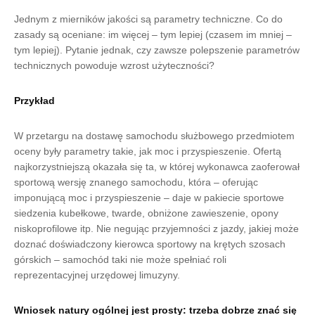
Jednym z mierników jakości są parametry techniczne. Co do
zasady są oceniane: im więcej – tym lepiej (czasem im mniej –
tym lepiej). Pytanie jednak, czy zawsze polepszenie parametrów
technicznych powoduje wzrost użyteczności?
Przykład
W przetargu na dostawę samochodu służbowego przedmiotem
oceny były parametry takie, jak moc i przyspieszenie. Ofertą
najkorzystniejszą okazała się ta, w której wykonawca zaoferował
sportową wersję znanego samochodu, która – oferując
imponującą moc i przyspieszenie – daje w pakiecie sportowe
siedzenia kubełkowe, twarde, obniżone zawieszenie, opony
niskoprofilowe itp. Nie negując przyjemności z jazdy, jakiej może
doznać doświadczony kierowca sportowy na krętych szosach
górskich – samochód taki nie może spełniać roli
reprezentacyjnej urzędowej limuzyny.
Wniosek natury ogólnej jest prosty: trzeba dobrze znać się