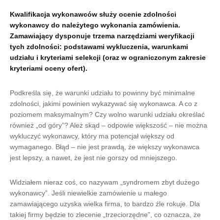
Kwalifikacja wykonawców służy ocenie zdolności
wykonawcy do należytego wykonania zamówienia.
Zamawiający dysponuje trzema narzędziami weryfikacji
tych zdolności: podstawami wykluczenia, warunkami
udziału i kryteriami selekcji (oraz w ograniczonym zakresie
kryteriami oceny ofert).
Podkreśla się, że warunki udziału to powinny być minimalne
zdolności, jakimi powinien wykazywać się wykonawca. A co z
poziomem maksymalnym? Czy wolno warunki udziału określać
również „od góry”? Ależ skąd – odpowie większość – nie można
wykluczyć wykonawcy, który ma potencjał większy od
wymaganego. Błąd – nie jest prawdą, że większy wykonawca
jest lepszy, a nawet, że jest nie gorszy od mniejszego.
Widziałem nieraz coś, co nazywam „syndromem zbyt dużego
wykonawcy”. Jeśli niewielkie zamówienie u małego
zamawiającego uzyska wielka firma, to bardzo źle rokuje. Dla
takiej firmy będzie to zlecenie „trzeciorzędne”, co oznacza, że