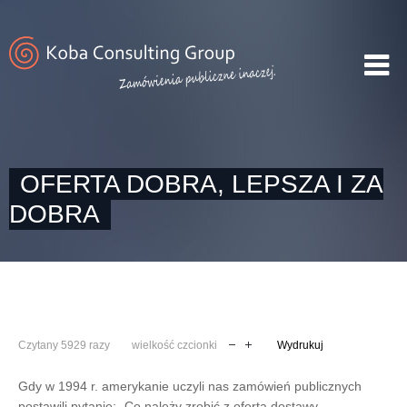
OFERTA DOBRA, LEPSZA I ZA
DOBRA
Czytany 5929 razy
wielkość czcionki
Wydrukuj
Gdy w 1994 r. amerykanie uczyli nas zamówień publicznych
postawili pytanie: „Co należy zrobić z ofertą dostawy