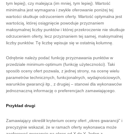
tym lepiej), czy malejąca (im mniej, tym lepiej). Wartość
minimalna jest wymagana i zwykle oferowanie poniżej tej
wartości skutkuje odrzuceniem oferty. Wartość optymalna jest
wartością, której osiągnięcie powoduje przyznaniem
maksymalnej liczby punktów i której przekroczenie nie skutkuje
odrzuceniem oferty, lecz przyznaniem tej samej, maksymalnej
liczby punktów. Tę liczbę wpisuje się w ostatnią kolumnę.
Odrębnie należy podać funkcję przyznawania punktów w
przedziale minimum-optimum (funkcję użyteczności). Taki
sposób oceny ofert pozwala, z jednej strony, na ocenę wielu
parametrów technicznych, funkcjonalnych, wydajnościowych,
warunków gwarancji itp., z drugiej – stanowi dla wykonawców
jednoznaczną informację o preferencjach zamawiającego.
Przykład drugi
Zamawiający określił kryterium oceny ofert „okres gwarancji” i
precyzyjnie wskazał, że w ramach oferty wykonawca może
zaoferować gwarancję na okres od X do Y. Jeden z