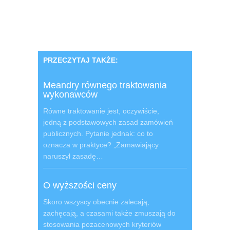
PRZECZYTAJ TAKŻE:
Meandry równego traktowania
wykonawców
Równe traktowanie jest, oczywiście,
jedną z podstawowych zasad zamówień
publicznych. Pytanie jednak: co to
oznacza w praktyce? „Zamawiający
naruszył zasadę…
O wyższości ceny
Skoro wszyscy obecnie zalecają,
zachęcają, a czasami także zmuszają do
stosowania pozacenowych kryteriów