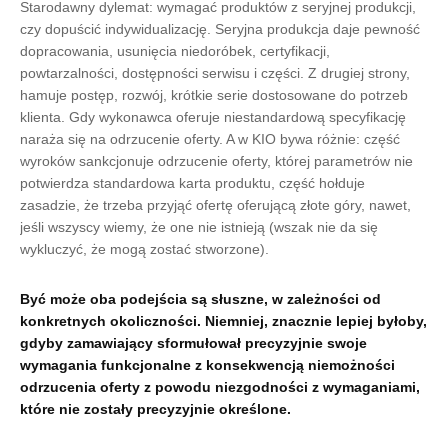
Starodawny dylemat: wymagać produktów z seryjnej produkcji,
czy dopuścić indywidualizację. Seryjna produkcja daje pewność
dopracowania, usunięcia niedoróbek, certyfikacji,
powtarzalności, dostępności serwisu i części. Z drugiej strony,
hamuje postęp, rozwój, krótkie serie dostosowane do potrzeb
klienta. Gdy wykonawca oferuje niestandardową specyfikację
naraża się na odrzucenie oferty. A w KIO bywa różnie: część
wyroków sankcjonuje odrzucenie oferty, której parametrów nie
potwierdza standardowa karta produktu, część hołduje
zasadzie, że trzeba przyjąć ofertę oferującą złote góry, nawet,
jeśli wszyscy wiemy, że one nie istnieją (wszak nie da się
wykluczyć, że mogą zostać stworzone).
Być może oba podejścia są słuszne, w zależności od
konkretnych okoliczności. Niemniej, znacznie lepiej byłoby,
gdyby zamawiający sformułował precyzyjnie swoje
wymagania funkcjonalne z konsekwencją niemożności
odrzucenia oferty z powodu niezgodności z wymaganiami,
które nie zostały precyzyjnie określone.